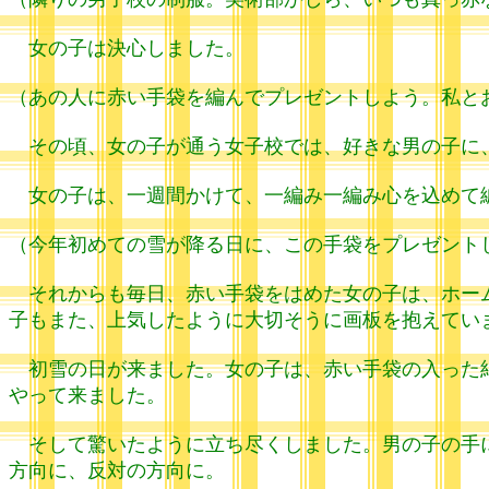
女の子は決心しました。
（あの人に赤い手袋を編んでプレゼントしよう。私と
その頃、女の子が通う女子校では、好きな男の子に
女の子は、一週間かけて、一編み一編み心を込めて
（今年初めての雪が降る日に、この手袋をプレゼント
それからも毎日、赤い手袋をはめた女の子は、ホーム
子もまた、上気したように大切そうに画板を抱えてい
初雪の日が来ました。女の子は、赤い手袋の入った紙
やって来ました。
そして驚いたように立ち尽くしました。男の子の手に
方向に、反対の方向に。