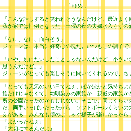
『 ゆめ 』
ハ
「こんな話しすると笑われそうなんだけど、最近よく
我が家では恒例となった、土曜の夜の夫婦水入らずの
「なに、なに、面白そう」
ジェーンは、本当に好奇心の塊だ。いつもこの調子で
「いや、別にたいしたことじゃないんだけど、小さい
思うんだけど。」
ジェーンがとっても楽しそうに聞いてくれるので、ち
「とっても天気のいい日でねぇ、ぽかぽかと気持ちよ
族だけじゃなくて、幼馴染みの家族か、親戚の家族か
所の公園だったのかもしれない。そこで、同じくらい
だ。両手いっぱいだったから、ソフトボールくらいの
えがある。みんなも僕のはしゃぐ様子が楽しかったら
『よかったねぇ』
『大切にするんだよ』