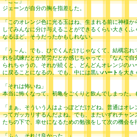
「ここ」
ジェーンが自分の胸を指差した。
「このオレンジ色に光る玉はね、生まれる前に神様か
してみんなに分け与えることができるくらい大きくふ
なるほど、そうだったかもしれない。
「う～ん、でも、ひでくんだけじゃなくて、結構忘れ
れを試練だとか苦労だとか感じちゃって、『なんで自
られちゃうの。それが続くと、どんどんオレンジのハ
に戻ることになるの。でも、中には黒い
ハート
を大き
「それは怖いね」
本当に怖くなって、初亀をごくりと飲んでしまった。
「まぁ、そういう人はよっぽどだけどね。普通はオレ
ってガッカリするんだよね。でも、またいずれチャン
たちの下で、幸せになるための勉強をして次の機会を
「ふぅ、それは良かった。」