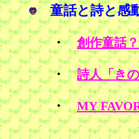
童話と詩と感
・
創作童話？
・
詩人「き
・
MY FAVOR