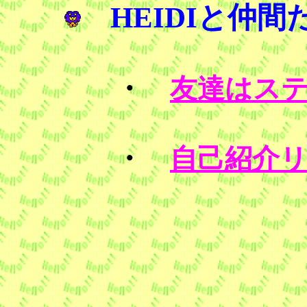
HEIDIと仲間
・
友達はス
・
自己紹介