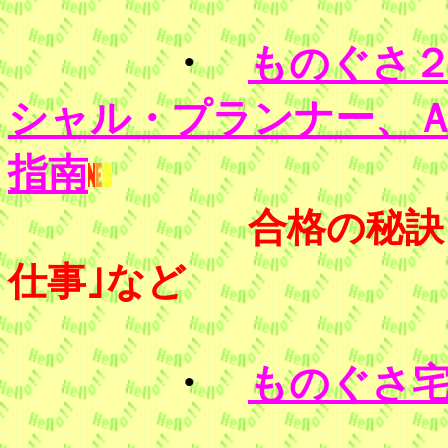
・
ものぐさ
シャル・プランナー、
指南
合格の秘訣
仕事｣など
・
ものぐさ