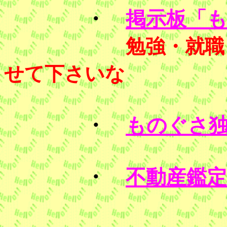
・
掲示板「も
勉強・就職
せて下さいな
・
ものぐさ
・
不動産鑑