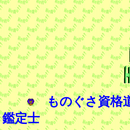
ものぐさ資格道
鑑定士